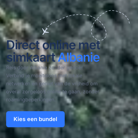
Direct online met
simkaart
Albanie
Reis door
Albanie
zonder gedoe!
Verbind je moeiteloos met lokale
netwerken en geniet van de vrijheid om
overal zorgeloos online te gaan, zonder
roamingbeperkingen.
Kies een bundel